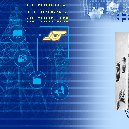
Йд
Лу