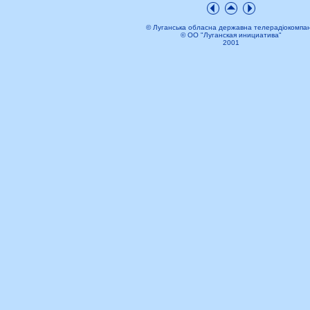
© Луганська обласна державна телерадіокомпан
© ОО "Луганская инициатива"
2001