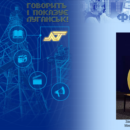
За
Мик