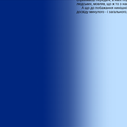
сприймаєш передачі, в яких по
людських, мовляв, що ж то з н
А що до побажання нинішнім і
досвіду минулого - і загального