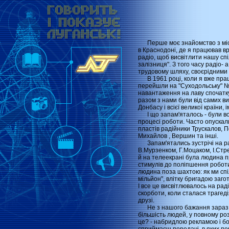
Перше моє знайомство з місце
в Краснодоні, де я працював вр
радіо, щоб висвітлити нашу сп
залізниця". З того часу радіо
трудовому шляху, своєрідними 
В 1961 році, коли я вже працю
перейшли на "Суходольську" № 
навантаження на лаву спочатку
разом з нами були від самих ви
Донбасу і всієї великої країни, 
І що запам'яталось - були вон
процесі роботи. Часто опускали
пластів радійники Трускалов, 
Михайлов , Вершин та інші.
Запам'ятались зустрічі на рад
В.Мурзенком, Г.Моцаком, І.Стр
й на телеекрані була людина пр
стимулів до поліпшення роботи.
людина поза шахтою: як ми спі
мільйон", влітку бригадою заго
І все це висвітлювалось на рад
скорботи, коли сталася трагед
друзі.
Не з нашого бажання зараз нас
більшість людей, у повному ро
це? - набридлою рекламою і бой