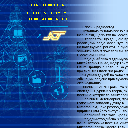
Спасибі радіодому!
Туманною, теплою весною шіст
не знаючи, що життя на багато 
Сталося так, що до цього приї
редакціями радіо, але з Луган
на початку моєї роботи на луга
змужніти таким початківцям, я
і багатьом іншим.
Радіо дбайливо підтримувало 
Михайлович Рибас, Федір Григ
Ольга Францівна Холошенко уваж
щасливі, ми бігали "на радіо".
"Я узнаю друзей по голосам"
дійсно, ми радісно прислухали
літоб'єднанню.
Кінець 60-х і 70-і роки - то "
оповідання, уривки з творів, як
постійно зустрічало зацікавлен
Чарівність легендарної, мужнь
Голос його западав у душу, в н
мікрофоном, наче розповідаючи 
щирими були його виступи, яких
Впевнений: хто хоча б раз слу
Радіодім став дійсно "своїм" 
Івана Петровича Косенка, Ана
Митрофановича Чалого, Галини І