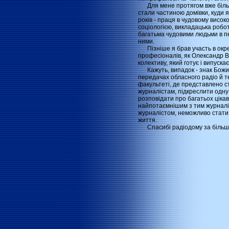
Для мене протягом вже більш т
стали частиною домівки, куди я
років - праця в чудовому висок
соціологією, викладацька робо
багатьма чудовими людьми в пер
ними.
Пізніше я брав участь в окрем
професіоналів, як Олександр 
колективу, який готує і випуск
Кажуть, випадок - знак Божий.
передачах обласного радіо й 
факультеті, де представлено с
журналістам, підкреслити одну
розповідати про багатьох ціка
найпотаємнішим з тим журналіст
журналістом, неможливо стати 
життя.
Спасибі радіодому за більш ні