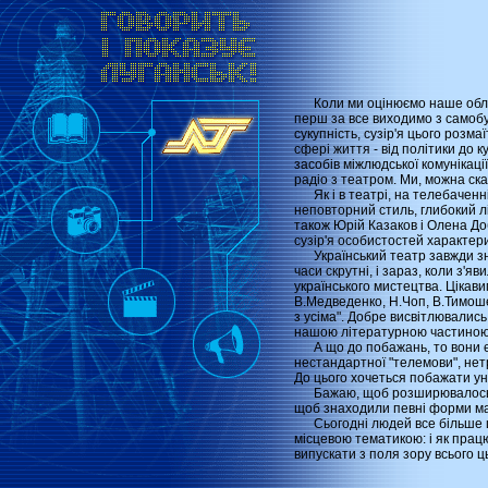
Коли ми оцінюємо наше обласн
перш за все виходимо з самобут
сукупність, сузір'я цього розмаї
сфері життя - від політики до 
засобів міжлюдської комунікаці
радіо з театром. Ми, можна ска
Як і в театрі, на телебаченні 
неповторний стиль, глибокий лі
також Юрій Казаков і Олена Доб
сузір'я особистостей характери
Український театр завжди знах
часи скрутні, і зараз, коли з'я
українського мистецтва. Цікави
В.Медведенко, Н.Чоп, В.Тимошен
з усіма". Добре висвітлювались
нашою літературною частиною і
А що до побажань, то вони єдин
нестандартної "телемови", нетр
До цього хочеться побажати ун
Бажаю, щоб розширювалось кол
щоб знаходили певні форми мат
Сьогодні людей все більше цік
місцевою тематикою: і як працюю
випускати з поля зору всього 