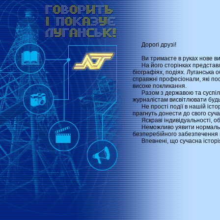
Дорогі друзі!
Ви тримаєте в руках нове вида
На його сторінках представлена
біографіях, подіях. Луганська 
справжні професіонали, які по
високе покликання.
Разом з державою та суспільст
журналістам висвітлювати будь
Не прості події в нашій істор
прагнуть донести до свого суча
Яскраві індивідуальності, обда
Неможливо уявити нормальну ро
безперебійного забезпечення 
Впевнені, що сучасна історія Л