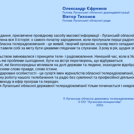
Олександр Єфремов
Голова Луганської обласної держадміністрації
Віктор Тихонов
Голова Луганської обласної ради
ння, присвячене провідному засобу масової інформації - Луганській обласні
 вся її історія: з самого початку зародження, коли пролунали перші радіопози
обласна телерадіокомпанія - це живий, творчий організм, основу якого складаю
ставили собі за мету бути цікавими глядачам та слухачам. З року в рік, щодн
вом змінювалися і принципи теле- і радіомовлення. Нинішній час, коли в Укр
-які проблеми сьогодення, бути на вістрі перетворень, що відбуваються.
ії, які безпосередньо впливали на долі держави та людини, знаходили відобра
сники слово правди, слово істини.
ровані особистості - це сузір'я імен журналістів обласної телерадіокомпанії, 
боту нашого телебачення та радіо без сумлінної та професійної діяльності 
виходу в ефір програм та передач.
уганської обласної державної телерадіокомпанії тільки починається і невдовзі
© Луганська обласна державна телерадіокомпан
© ОО "Луганская инициатива"
2001