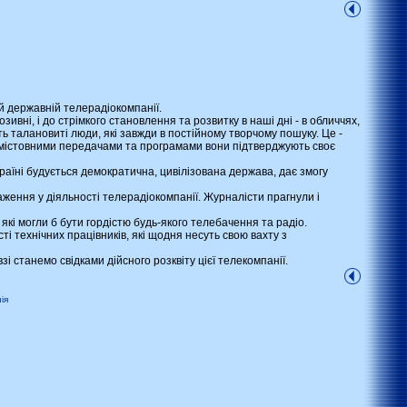
й державній телерадіокомпанії.
вні, і до стрімкого становлення та розвитку в наші дні - в обличчях,
ть талановиті люди, які завжди в постійному творчому пошуку. Це -
я змістовними передачами та програмами вони підтверджують своє
аїні будується демократична, цивілізована держава, дає змогу
ження у діяльності телерадіокомпанії. Журналісти прагнули і
які могли б бути гордістю будь-якого телебачення та радіо.
технічних працівників, які щодня несуть свою вахту з
 станемо свідками дійсного розквіту цієї телекомпанії.
ія