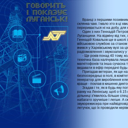
Вранці з першими позивними р
склянка чаю. І мало хто в ці х
переривається ні на добу, для 
Один з них Геннадій Петрович
Луганщини. На відміну від тих,
Геннадій Ковальов ще в школі з
військовою службою за станом 
вчився у Харківському вузі за 
радіомовлення і звукозапису у 
- Ще років понад 40 тому, коли
технічна база налічувала лише 
магнітофонів та інша сучасна т
видавати в ефір передачі будь-
Пригадав ветеран, як ще на по
безпосередньо в полі, в коміте
генератор для вироблення елек
краще - поклав в кишеню диктоф
Згадав і те, як в будь-яку пог
ранку на Ленінську, щоб о 6.15
дільниці з'явилось більше спец
набагато зручніше і легше. А с
звукорежисера при найвідповід
летучок, що їх проводили керів