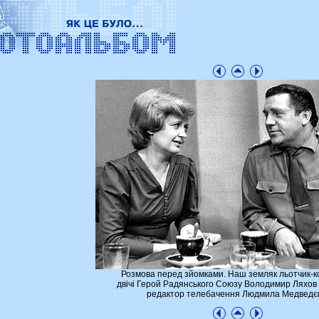
Розмова перед зйомками. Наш земляк льотчик-к
двічі Герой Радянського Союзу Володимир Ляхов
редактор телебачення Людмила Медведє