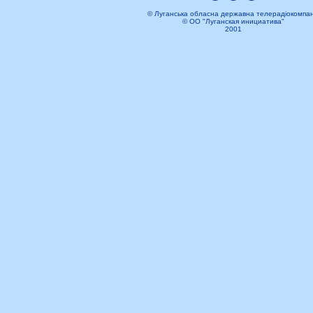
© Луганська обласна державна телерадіокомпан
© ОО "Луганская инициатива"
2001