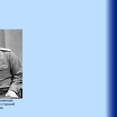
осмонавт
 і старший
ва.